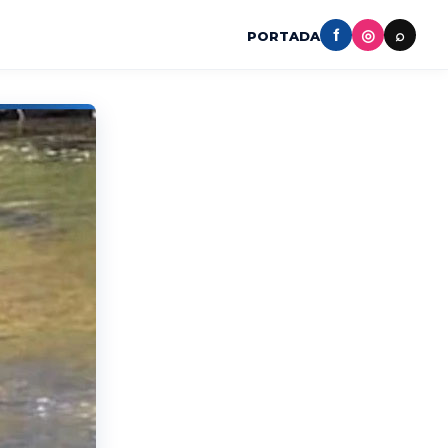
f
◎
⌕
PORTADA