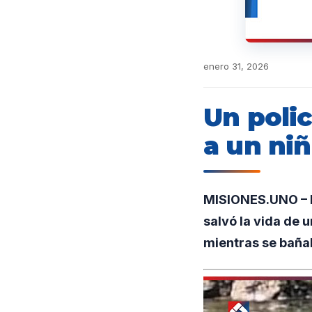
enero 31, 2026
Un polic
a un ni
MISIONES.UNO – E
salvó la vida de u
mientras se bañab