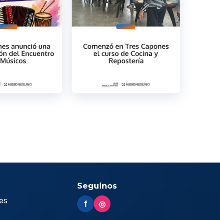
Seguinos
es
f
◎
s