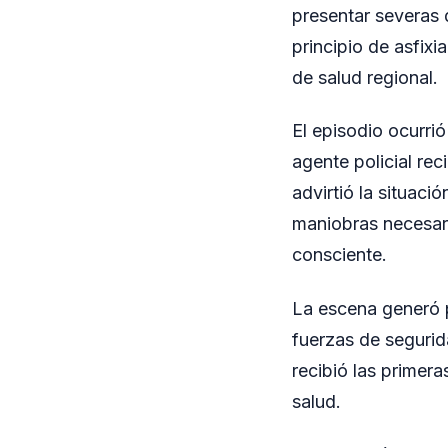
presentar severas d
principio de asfix
de salud regional.
El episodio ocurrió
agente policial re
advirtió la situaci
maniobras necesaria
consciente.
La escena generó p
fuerzas de segurida
recibió las primer
salud.