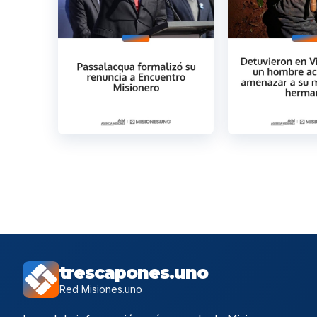
trescapones.uno
Red Misiones.uno