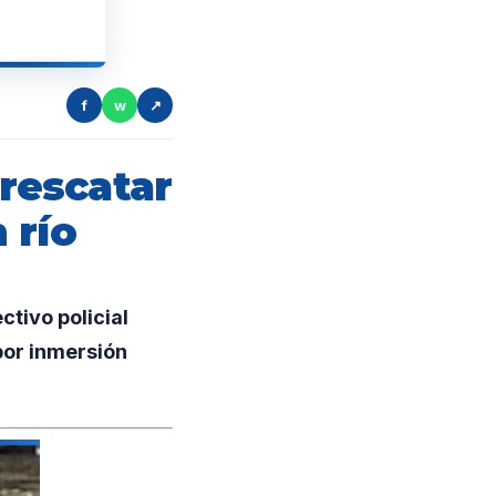
f
w
↗
 rescatar
 río
tivo policial
 por inmersión